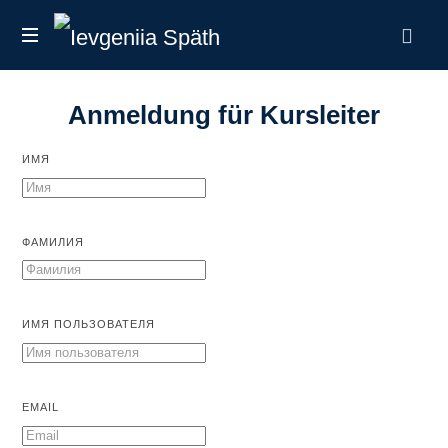
Ievgeniia
налоговый
Späth
эксперт
Anmeldung für Kursleiter
в
Германии
ИМЯ
ФАМИЛИЯ
ИМЯ ПОЛЬЗОВАТЕЛЯ
EMAIL