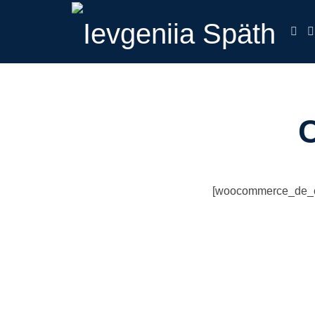
Ievgeniia Späth
налоговый эксперт в Германии
C
[woocommerce_de_