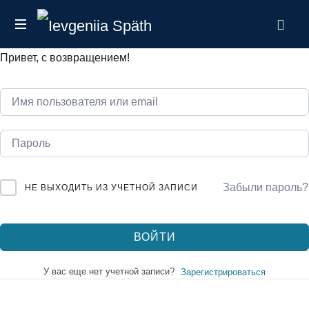
Ievgeniia
налоговый
Späth
Привет, с возвращением!
эксперт
в
Германии
Забыли пароль?
НЕ ВЫХОДИТЬ ИЗ УЧЕТНОЙ ЗАПИСИ
ВОЙТИ
У вас еще нет учетной записи?
Зарегистрироваться