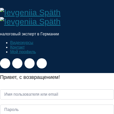
Ievgeniia
Späth
налоговый эксперт в Германии
Видеокурсы
Контакт
Мой профиль
Привет, с возвращением!