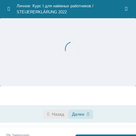
Личное: Курс I для наёмных работников /
STEUERERKLÄRUNG 2022
Курс I для наёмных работников
0/13
Приветствие
06:14
Как легко заполнять налоговую декларацию? Пробный урок
04:10
из Курса I
1. Регистрация в программе Elster
03:33
2. Hauptvordruck (Основной формуляр)
20:14
3. Außergewöhnliche Belastungen (Формуляр чрезвычайных
07:31
расходов)
4. Anlage AV (Формуляр для пенсионной страховки)
05:09
Назад
Далее
5. Haushaltsnahe Dienstleistungen (Формуляр для бытовых
06:51
услуг)
0%
Завершено