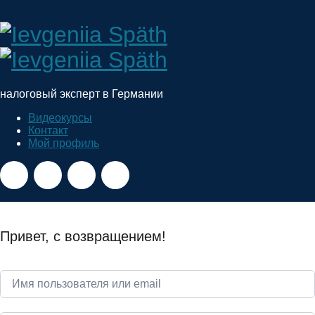
Ievgeniia
Späth
налоговый эксперт в Германии
Видеокурсы
Контакт
Мой профиль
Привет, с возвращением!