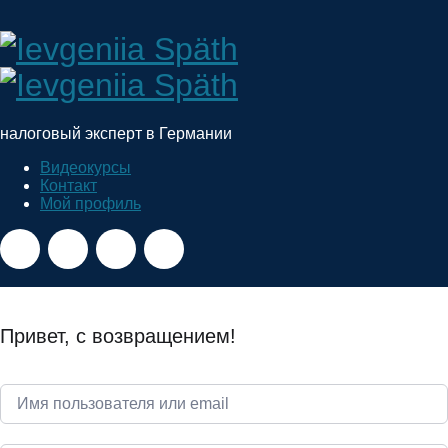
Ievgeniia
Späth
налоговый эксперт в Германии
Видеокурсы
Контакт
Мой профиль
Привет, с возвращением!