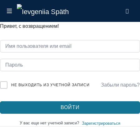
Ievgeniia
налоговый
Späth
Привет, с возвращением!
эксперт
в
Германии
Забыли пароль?
НЕ ВЫХОДИТЬ ИЗ УЧЕТНОЙ ЗАПИСИ
ВОЙТИ
У вас еще нет учетной записи?
Зарегистрироваться