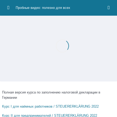
Пробные видео: полезно для всех
Бесплатные видео: полезно для всех
0/9
Как легко заполнять налоговую декларацию? Пробный урок
04:10
из Курса I и Курса II.
Совместно или раздельно подавать семейной паре
00:49
налоговый отчет?
Кто должен подавать отчет?
01:43
Когда нужно подавать декларацию?
01:04
Minijob в налоговой декларации
00:45
Полная версия курса по заполнению налоговой декларации в
Налоговые классы
01:49
Германии
Курс I для наёмных работников / STEUERERKLÄRUNG 2022
Счет за мой курс в вашем отчете
01:11
Курс II для предпринимателей / STEUERERKLÄRUNG 2022