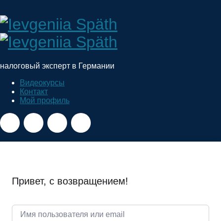
Ievgeniia
Späth
налоговый эксперт в Германии
Видеокурсы
Контакт
Мой профиль
Привет, с возвращением!