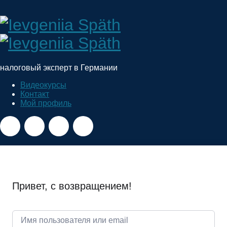
Ievgeniia
Späth
налоговый эксперт в Германии
Видеокурсы
Контакт
Мой профиль
Привет, с возвращением!