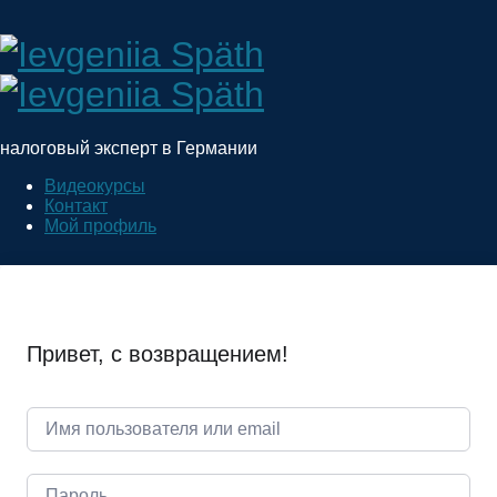
Ievgeniia
Späth
налоговый эксперт в Германии
Видеокурсы
Контакт
Мой профиль
Привет, с возвращением!