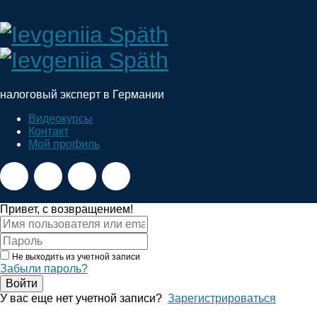
Ievgeniia
Späth
налоговый эксперт в Германии
Видеокурсы
Контакт
Мой профиль
Привет, с возвращением!
Не выходить из учетной записи
Забыли пароль?
Войти
У вас еще нет учетной записи?
Зарегистрироваться