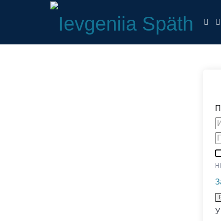
налоговый эксперт в Германии
П
Н
З
У