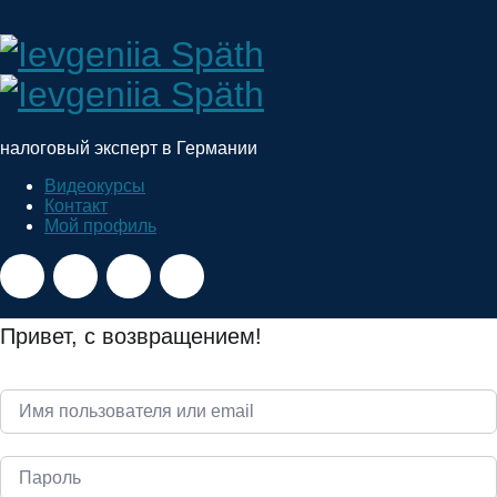
Ievgeniia
Späth
налоговый эксперт в Германии
Видеокурсы
Контакт
Мой профиль
Привет, с возвращением!