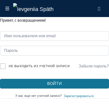
Ievgeniia
налоговый
Späth
Привет, с возвращением!
эксперт
в
Германии
Забыли пароль?
НЕ ВЫХОДИТЬ ИЗ УЧЕТНОЙ ЗАПИСИ
ВОЙТИ
У вас еще нет учетной записи?
Зарегистрироваться